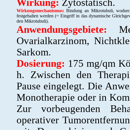
Wirkung:
Zytostatisch.
Wirkungsmechanismus:
Bindung an Mikrotubuli, wodurch 
festgehalten werden (= Eingriff in das dynamische Gleichge
den Mikrotubuli).
Anwendungsgebiete:
Met
Ovarialkarzinom, Nichtkle
Sarkom.
Dosierung:
175 mg/qm Körp
h. Zwischen den Therapi
Pause eingelegt. Die Anwe
Monotherapie oder in Komb
Zur vorbeugenden Beha
operativer Tumorentfernun