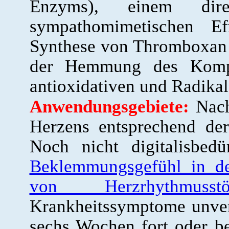
Enzyms), einem dir
sympathomimetischen Ef
Synthese von Thromboxa
der Hemmung des Kompl
antioxidativen und Radikal
Anwendungsgebiete:
Nach
Herzens entsprechend de
Noch nicht digitalisbedü
Beklemmungsgefühl in d
von Herzrhythmusstö
Krankheitssymptome unver
sechs Wochen fort oder 