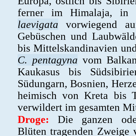
Europa, östlich bis Sibiri
ferner im Himalaja, in
laevigata
vorwiegend auf
Gebüschen und Laubwälde
bis Mittelskandinavien und
C. pentagyna
vom Balkan 
Kaukasus bis Südsibiri
Südungarn, Bosnien, Herz
heimisch von Kreta bis T
verwildert im gesamten Mit
Droge:
Die ganzen oder 
Blüten tragenden Zweige