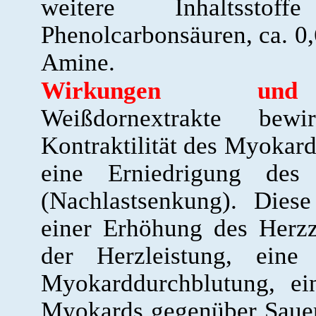
weitere Inhaltssto
Phenolcarbonsäuren, ca. 0
Amine.
Wirkungen und W
Weißdornextrakte bew
Kontraktilität des Myokard
eine Erniedrigung des 
(Nachlastsenkung). Dies
einer Erhöhung des Herz
der Herzleistung, ein
Myokarddurchblutung, ei
Myokards gegenüber Sauer