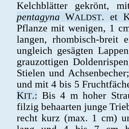
Kelchblätter gekrönt, 
pentagyna
W
. et 
ALDST
Pflanze mit wenigen, 1 c
langen, rhombisch-breit 
ungleich gesägten Lappen
grauzottigen Doldenrispen
Stielen und Achsenbecher; 
und mit 4 bis 5 Fruchtfäch
K
.:
Bis 4 m hoher Stra
IT
filzig behaarten junge Trie
recht kurz (max. 1 cm) un