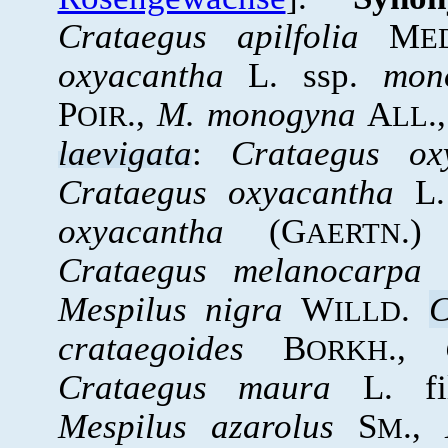
Crataegus apilfolia
M
E
oxyacantha
L. ssp.
mon
P
.,
M. monogyna
A
.
OIR
LL
laevigata
:
Crataegus ox
Crataegus oxyacantha
L.
oxyacantha
(G
.)
AERTN
Crataegus melanocarpa
Mespilus nigra
W
.
C
ILLD
crataegoides
B
.,
ORKH
Crataegus maura
L. fi
Mespilus azarolus
S
.,
M