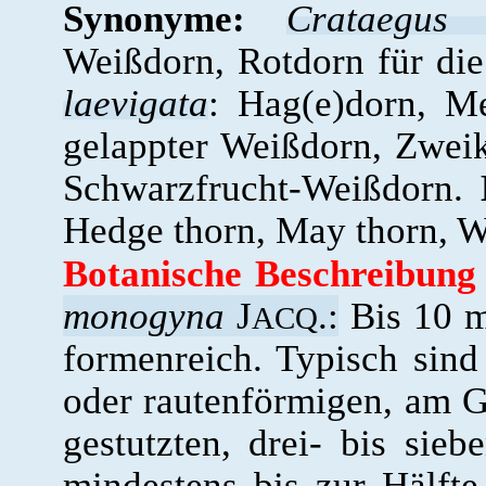
Synonyme:
Crataegus
Weißdorn, Rotdorn für die
laevigata
: Hag(e)dorn, M
gelappter Weißdorn, Zwei
Schwarzfrucht-Weißdorn.
Hedge thorn, May thorn, W
Botanische Beschreibung
monogyna
J
.:
Bis 10 m
ACQ
formenreich. Typisch sind
oder rautenförmigen, am G
gestutzten, drei- bis sieb
mindestens bis zur Hälfte