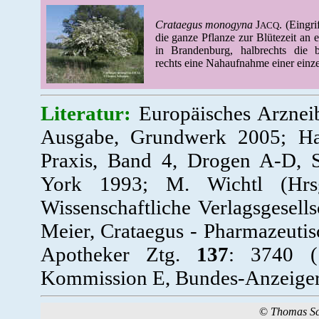
Crataegus monogyna
J
. (Eingr
ACQ
die ganze Pflanze zur Blütezeit an 
in Brandenburg, halbrechts die
rechts eine Nahaufnahme einer einze
Literatur:
Europäisches Arzneib
Ausgabe, Grundwerk 2005; Ha
Praxis, Band 4, Drogen A-D, S
York 1993; M. Wichtl (Hrsg
Wissenschaftliche Verlagsgesell
Meier, Crataegus - Pharmazeutis
Apotheker Ztg.
137
: 3740 (
Kommission E, Bundes-Anzeiger
©
Thomas S