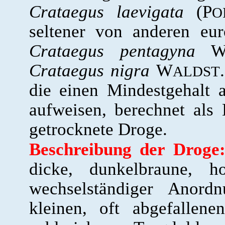
Crataegus laevigata
(P
O
seltener von anderen eu
Crataegus pentagyna
Crataegus nigra
W
ALDST
die einen Mindestgehalt 
aufweisen, berechnet als
getrocknete Droge.
Beschreibung der Droge
dicke, dunkelbraune, ho
wechselständiger Anordn
kleinen, oft abgefallen