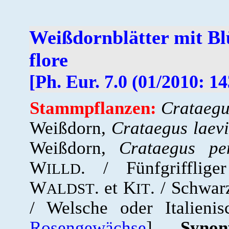
Weißdornblätter mit Bl
flore
[Ph. Eur. 7.0 (01/2010: 14
Stammpflanzen:
Crataeg
Weißdorn,
Crataegus laev
Weißdorn,
Crataegus pe
W
. / Fünfgrifflig
ILLD
W
. et K
. / Schwa
ALDST
IT
/ Welsche oder Italienis
Rosengewächse
].
Synon