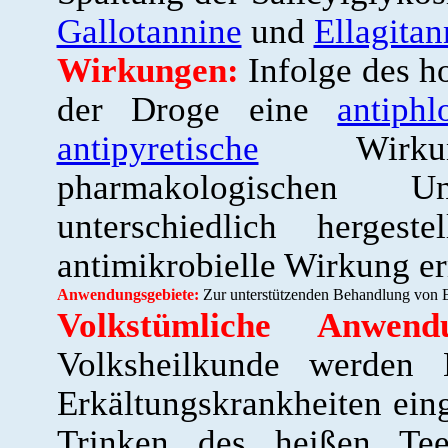
Gallotannine
und
Ellagitan
Wirkungen:
Infolge des h
der Droge eine
antiphl
antipyretische
Wirkung
pharmakologischen 
unterschiedlich hergest
antimikrobielle Wirkung erm
Anwendungsgebiete:
Zur unterstützenden Behandlung von E
Volkstümliche Anwendu
Volksheilkunde werden 
Erkältungskrankheiten ein
Trinken des heißen Tees