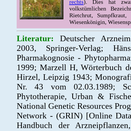
rechts
). Dies hat zwa
volkstümlichen Bezei
Rietchrut, Sumpfkraut, 
Wiesenkönigin, Wiesensp
Literatur:
Deutscher Arzneim
2003, Springer-Verlag; Hä
Pharmakognosie - Phytopharmazi
1999; Marzell H, Wörterbuch d
Hirzel, Leipzig 1943; Monogra
Nr. 43 vom 02.03.1989; Sc
Phytotherapie, Urban & Fisc
National Genetic Resources Pro
Network - (GRIN) [Online Dat
Handbuch der Arzneipflanzen, 