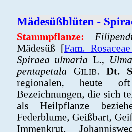
Mädesüßblüten - Spira
Stammpflanze:
Filipen
Mädesüß [
Fam. Rosaceae
Spiraea ulmaria
L.,
Ulma
pentapetala
G
.
Dt. 
ILIB
regionalen, heute o
Bezeichnungen, die sich t
als Heilpflanze bezieh
Federblume, Geißbart, Geiß
Immenkrut, Johanniswe