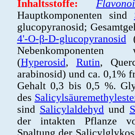
Inhaltsstoffe:
Flavono
Hauptkomponenten sind
glucopyranosid; Gesamtge
4'-O-β-D-glucopyranosid
(
Nebenkomponenten we
(
Hyperosid
,
Rutin
, Querc
arabinosid) und ca. 0,1% f
Gehalt 0,3 bis 0,5 %. Gl
des
Salicylsäuremethyleste
sind
Salicylaldehyd
und
S
der intakten Pflanze vo
Spaltung der Salicylglyko