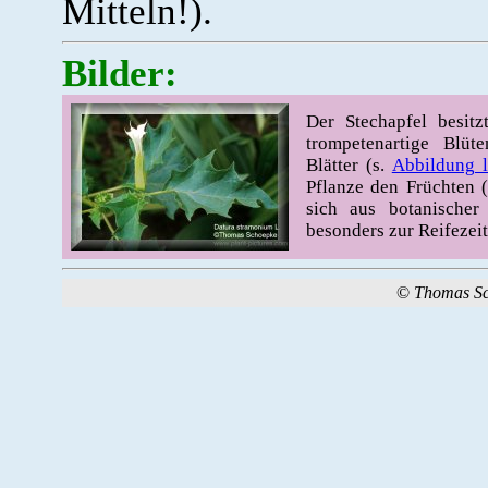
Mitteln!).
Bilder:
Der Stechapfel besitz
trompetenartige Blü
Blätter (s.
Abbildung l
Pflanze den Früchten 
sich aus botanische
besonders zur Reifezeit
©
Thomas S