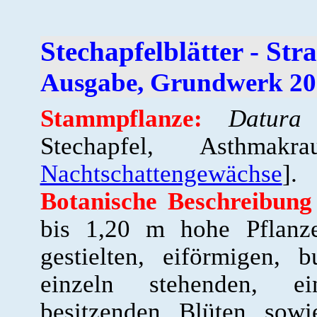
Stechapfelblätter - St
Ausgabe, Grundwerk 20
Stammpflanze:
Datura
Stechapfel, Asthmak
Nachtschattengewächse
].
Botanische Beschreibung
bis 1,20 m hohe Pflanz
gestielten, eiförmigen, 
einzeln stehenden, e
besitzenden Blüten sowi