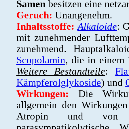
Samen
besitzen eine netza
Geruch:
Unangenehm.
Inhaltsstoffe:
Alkaloide
: 
mit zunehmender Lufttemp
zunehmend. Hauptalkaloi
Scopolamin
, die in einem 
Weitere Bestandteile
:
Fl
Kämpferolglykoside
) und
Wirkungen:
Die Wirkun
allgemein den Wirkungen
Atropin und von 
parasympatikolytische